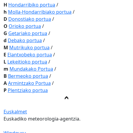
H
Hondarribiko portua
/
h
Molla-Hondarribiako portua
/
D
Donostiako portua
/
O
Orioko portua
/
G
Getariako portua
/
d
Debako portua
/
M
Mutrikuko portua
/
E
Elantxobeko portua
/
L
Lekeitioko portua
/
m
Mundakako Portua
/
B
Bermeoko portua
/
A
Armintzako Portua
/
P
Plentziako portua
Euskalmet
Euskadiko meteorologia-agentzia.
Windguru