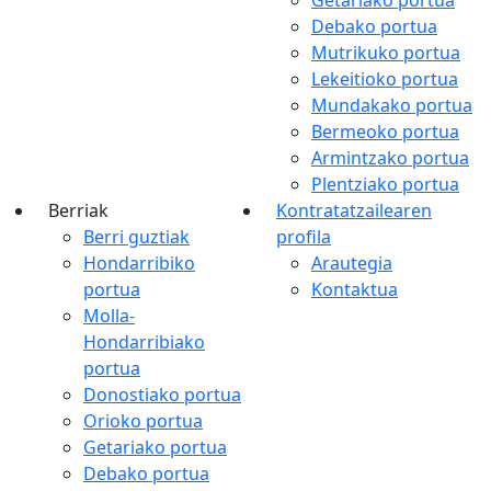
Debako portua
Mutrikuko portua
Lekeitioko portua
Mundakako portua
Bermeoko portua
Armintzako portua
Plentziako portua
Berriak
Kontratatzailearen
Berri guztiak
profila
Hondarribiko
Arautegia
portua
Kontaktua
Molla-
Hondarribiako
portua
Donostiako portua
Orioko portua
Getariako portua
Debako portua