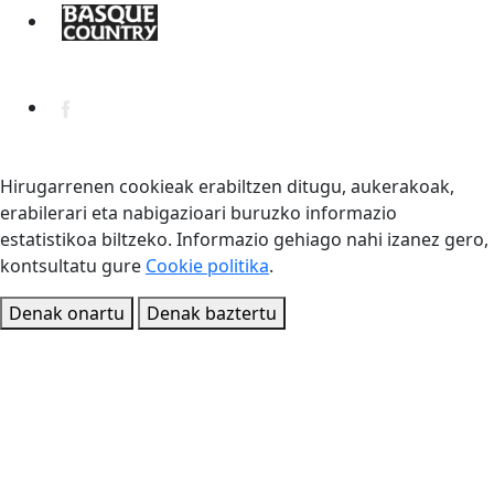
Hirugarrenen cookieak erabiltzen ditugu, aukerakoak,
erabilerari eta nabigazioari buruzko informazio
estatistikoa biltzeko. Informazio gehiago nahi izanez gero,
kontsultatu gure
Cookie politika
.
Denak onartu
Denak baztertu