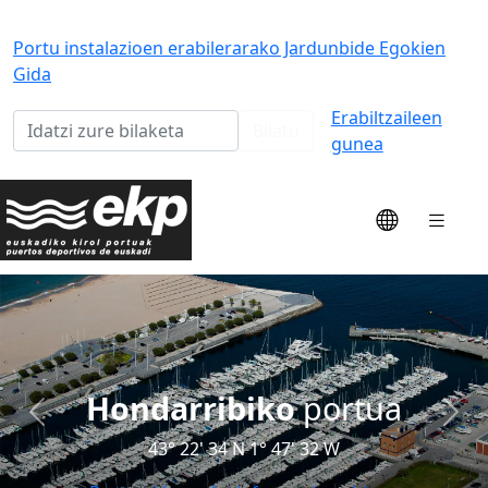
Portu instalazioen erabilerarako Jardunbide Egokien
Gida
Erabiltzaileen
Bilatu
gunea
Molla -Hondarribiako
portua
Previous
Next
43° 21' 37 N 1° 47' 17 W