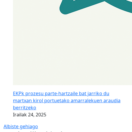
EKPk prozesu parte-hartzaile bat jarriko du
martxan kirol portuetako amarralekuen araudia
berritzeko
Irailak 24, 2025
Albiste gehiago