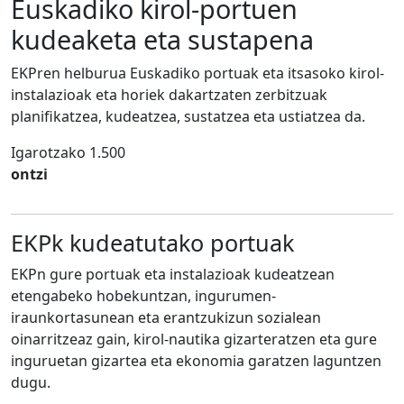
Euskadiko kirol-portuen
kudeaketa eta sustapena
EKPren helburua Euskadiko portuak eta itsasoko kirol-
instalazioak eta horiek dakartzaten zerbitzuak
planifikatzea, kudeatzea, sustatzea eta ustiatzea da.
Igarotzako 1.500
ontzi
EKPk kudeatutako portuak
EKPn gure portuak eta instalazioak kudeatzean
etengabeko hobekuntzan, ingurumen-
iraunkortasunean eta erantzukizun sozialean
oinarritzeaz gain, kirol-nautika gizarteratzen eta gure
inguruetan gizartea eta ekonomia garatzen laguntzen
dugu.