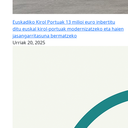
Euskadiko Kirol Portuak 13 milioi euro inbertitu
ditu euskal kirol-portuak modernizatzeko eta haien
jasangarritasuna bermatzeko
Urriak 20, 2025