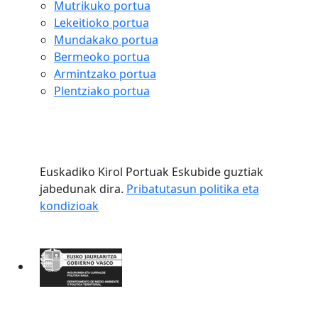
Mutrikuko portua
Lekeitioko portua
Mundakako portua
Bermeoko portua
Armintzako portua
Plentziako portua
Euskadiko Kirol Portuak Eskubide guztiak
jabedunak dira.
Pribatutasun politika eta
kondizioak