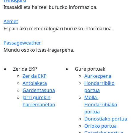
Itsasaldi eta haizeei buruzko informazioa.
Aemet
Espainiako meteorologiari buruzko informazioa.
Passageweather
Mundu osoko itsas-iragarpena.
Zer da EKP
Gure portuak
Zer da EKP
Aurkezpena
Antolaketa
Hondarribiko
Gardentasuna
portua
Jarri gurekin
Molla-
harremanetan
Hondarribiako
portua
Donostiako portua
Orioko portua
Getariako portua