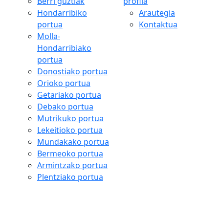
Berri guztiak
profila
Hondarribiko
Arautegia
portua
Kontaktua
Molla-
Hondarribiako
portua
Donostiako portua
Orioko portua
Getariako portua
Debako portua
Mutrikuko portua
Lekeitioko portua
Mundakako portua
Bermeoko portua
Armintzako portua
Plentziako portua