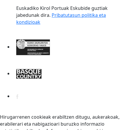
Euskadiko Kirol Portuak Eskubide guztiak
jabedunak dira.
Pribatutasun politika eta
kondizioak
Hirugarrenen cookieak erabiltzen ditugu, aukerakoak,
erabilerari eta nabigazioari buruzko informazio