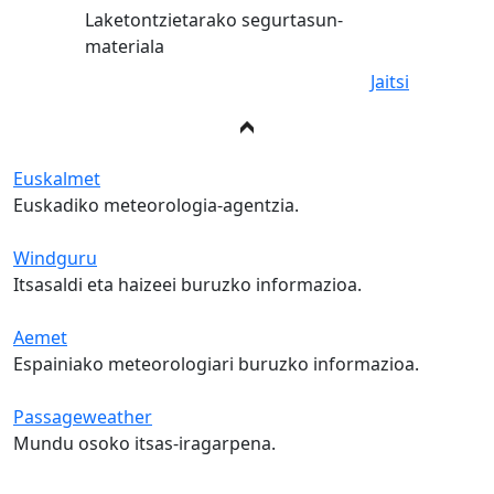
Laketontzietarako segurtasun-
materiala
Jaitsi
Euskalmet
Euskadiko meteorologia-agentzia.
Windguru
Itsasaldi eta haizeei buruzko informazioa.
Aemet
Espainiako meteorologiari buruzko informazioa.
Passageweather
Mundu osoko itsas-iragarpena.