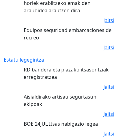
horiek erabiltzeko emakiden
araubidea arautzen dira
Jaitsi
Equipos seguridad embarcaciones de
recreo
Jaitsi
Estatu legegintza
RD bandera eta plazako itsasontziak
erregistratzea
Jaitsi
Aisialdirako artisau segurtasun
ekipoak
Jaitsi
BOE 24JUL Itsas nabigazio legea
Jaitsi