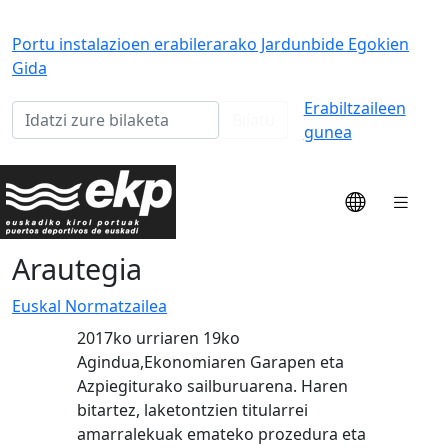
Portu instalazioen erabilerarako Jardunbide Egokien
Gida
Erabiltzaileen
Bilatu
gunea
Arautegia
Euskal Normatzailea
2017ko urriaren 19ko
Agindua,Ekonomiaren Garapen eta
Azpiegiturako sailburuarena. Haren
bitartez, laketontzien titularrei
amarralekuak emateko prozedura eta