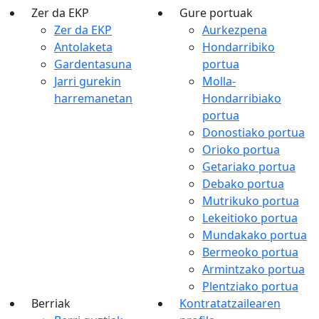
Zer da EKP
Gure portuak
Zer da EKP
Aurkezpena
Antolaketa
Hondarribiko
Gardentasuna
portua
Jarri gurekin
Molla-
harremanetan
Hondarribiako
portua
Donostiako portua
Orioko portua
Getariako portua
Debako portua
Mutrikuko portua
Lekeitioko portua
Mundakako portua
Bermeoko portua
Armintzako portua
Plentziako portua
Berriak
Kontratatzailearen