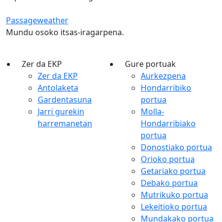
Passageweather
Mundu osoko itsas-iragarpena.
Zer da EKP
Gure portuak
Zer da EKP
Aurkezpena
Antolaketa
Hondarribiko
Gardentasuna
portua
Jarri gurekin
Molla-
harremanetan
Hondarribiako
portua
Donostiako portua
Orioko portua
Getariako portua
Debako portua
Mutrikuko portua
Lekeitioko portua
Mundakako portua