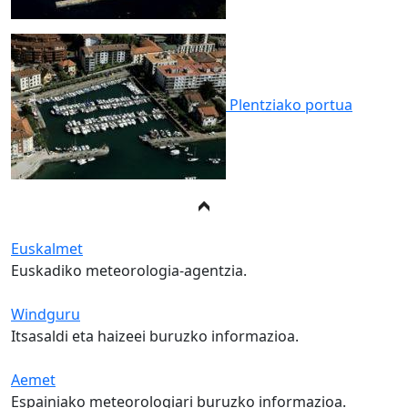
Plentziako
portua
Euskalmet
Euskadiko meteorologia-agentzia.
Windguru
Itsasaldi eta haizeei buruzko informazioa.
Aemet
Espainiako meteorologiari buruzko informazioa.