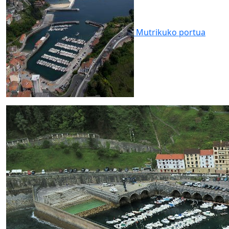
Mutrikuko
portua