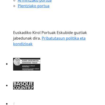
Armintzako portua
Plentziako portua
Euskadiko Kirol Portuak Eskubide guztiak
jabedunak dira.
Pribatutasun politika eta
kondizioak