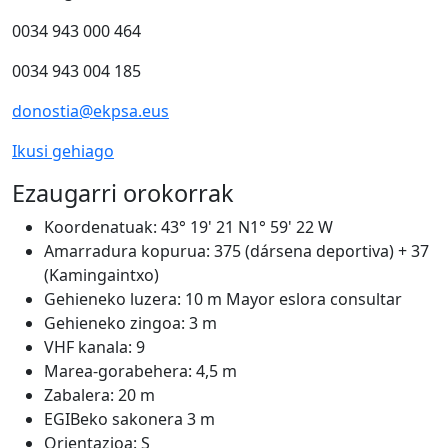
0034 943 000 464
0034 943 004 185
donostia@ekpsa.eus
Ikusi gehiago
Ezaugarri orokorrak
Koordenatuak:
43° 19' 21 N1° 59' 22 W
Amarradura kopurua:
375 (dársena deportiva) + 37
(Kamingaintxo)
Gehieneko luzera:
10 m Mayor eslora consultar
Gehieneko zingoa:
3 m
VHF kanala:
9
Marea-gorabehera:
4,5 m
Zabalera:
20 m
EGIBeko sakonera
3 m
Orientazioa:
S