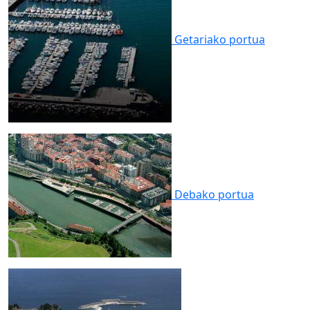
Getariako
portua
Debako
portua