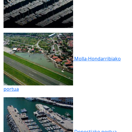
Molla-Hondarribiako
portua
Donostiako
portua