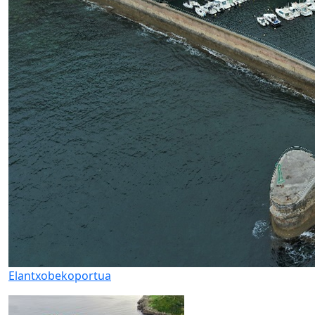
Elantxobeko
portua