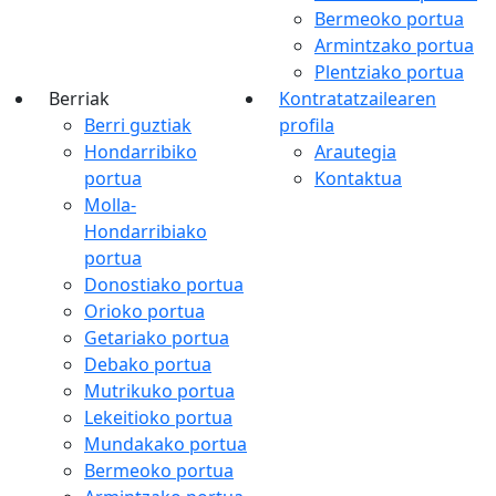
Bermeoko portua
Armintzako portua
Plentziako portua
Berriak
Kontratatzailearen
Berri guztiak
profila
Hondarribiko
Arautegia
portua
Kontaktua
Molla-
Hondarribiako
portua
Donostiako portua
Orioko portua
Getariako portua
Debako portua
Mutrikuko portua
Lekeitioko portua
Mundakako portua
Bermeoko portua