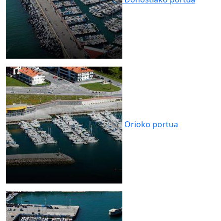
Orioko
portua