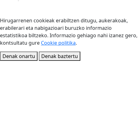
Hirugarrenen cookieak erabiltzen ditugu, aukerakoak,
erabilerari eta nabigazioari buruzko informazio
estatistikoa biltzeko. Informazio gehiago nahi izanez gero,
kontsultatu gure
Cookie politika
.
Denak onartu
Denak baztertu