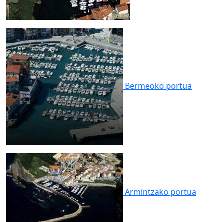
Bermeoko
portua
Armintzako
portua