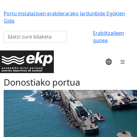
Portu instalazioen erabilerarako Jardunbide Egokien
Gida
Erabiltzaileen
Bilatu
gunea
Donostiako portua