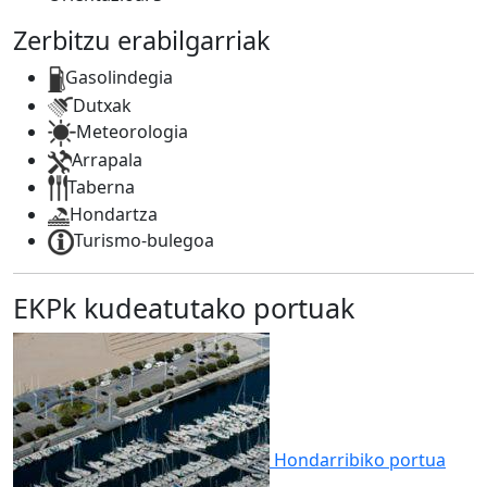
Zerbitzu erabilgarriak
Gasolindegia
Dutxak
Meteorologia
Arrapala
Taberna
Hondartza
Turismo-bulegoa
EKPk kudeatutako portuak
Hondarribiko
portua