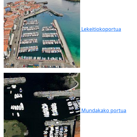
Lekeitioko
portua
Mundakako
portua