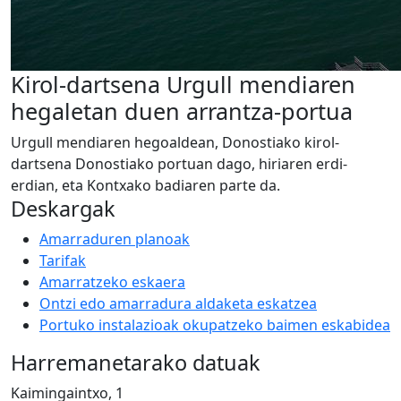
Kirol-dartsena Urgull mendiaren
hegaletan duen arrantza-portua
Urgull mendiaren hegoaldean, Donostiako kirol-
dartsena Donostiako portuan dago, hiriaren erdi-
erdian, eta Kontxako badiaren parte da.
Deskargak
Amarraduren planoak
Tarifak
Amarratzeko eskaera
Ontzi edo amarradura aldaketa eskatzea
Portuko instalazioak okupatzeko baimen eskabidea
Harremanetarako datuak
Kaimingaintxo, 1