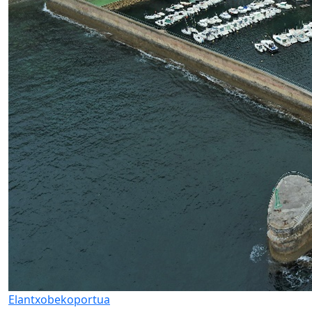
Elantxobeko
portua