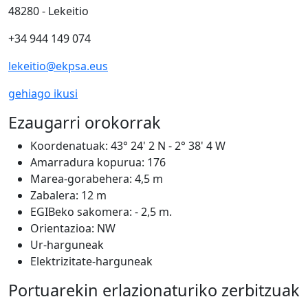
48280 - Lekeitio
+34 944 149 074
lekeitio@ekpsa.eus
gehiago ikusi
Ezaugarri orokorrak
Koordenatuak:
43° 24' 2 N - 2° 38' 4 W
Amarradura kopurua:
176
Marea-gorabehera:
4,5 m
Zabalera:
12 m
EGIBeko sakomera:
- 2,5 m.
Orientazioa:
NW
Ur-harguneak
Elektrizitate-harguneak
Portuarekin erlazionaturiko zerbitzuak