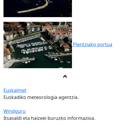
Plentziako
portua
Euskalmet
Euskadiko meteorologia-agentzia.
Windguru
Itsasaldi eta haizeei buruzko informazioa.