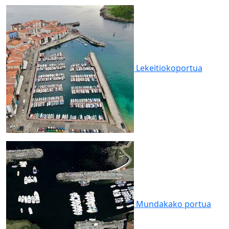
Lekeitioko
portua
Mundakako
portua