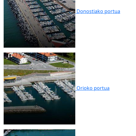
Donostiako
portua
Orioko
portua