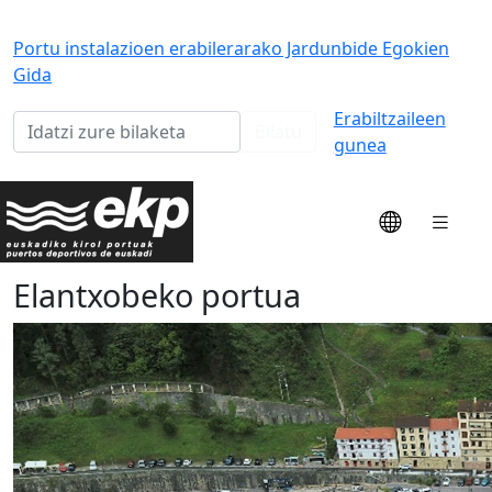
Portu instalazioen erabilerarako Jardunbide Egokien
Gida
Erabiltzaileen
Bilatu
gunea
Elantxobeko portua