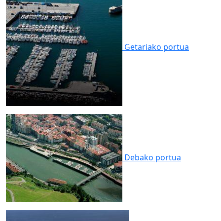
Getariako
portua
Debako
portua