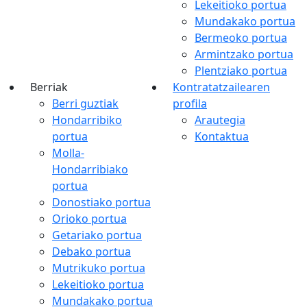
Lekeitioko portua
Mundakako portua
Bermeoko portua
Armintzako portua
Plentziako portua
Berriak
Kontratatzailearen
Berri guztiak
profila
Hondarribiko
Arautegia
portua
Kontaktua
Molla-
Hondarribiako
portua
Donostiako portua
Orioko portua
Getariako portua
Debako portua
Mutrikuko portua
Lekeitioko portua
Mundakako portua