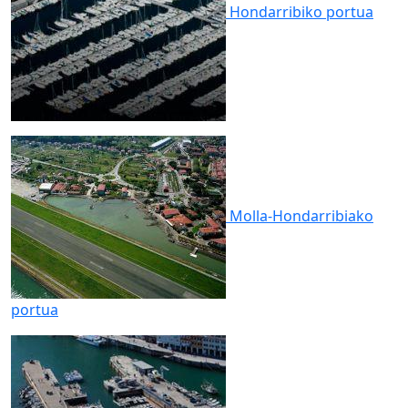
Hondarribiko
portua
Molla-Hondarribiako
portua