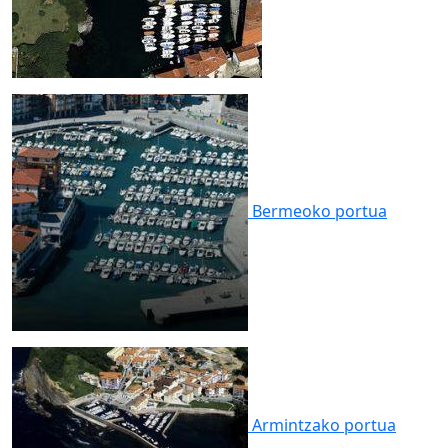
Bermeoko
portua
Armintzako
portua