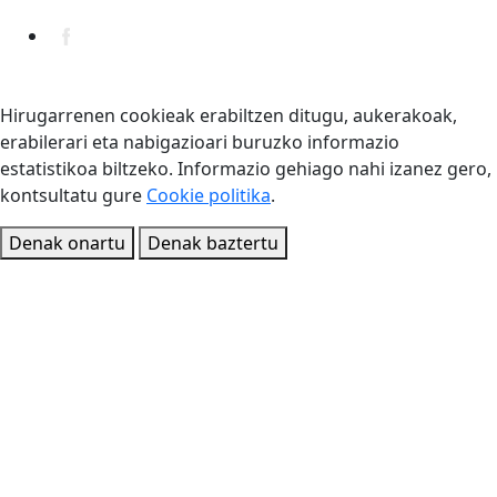
Hirugarrenen cookieak erabiltzen ditugu, aukerakoak,
erabilerari eta nabigazioari buruzko informazio
estatistikoa biltzeko. Informazio gehiago nahi izanez gero,
kontsultatu gure
Cookie politika
.
Denak onartu
Denak baztertu