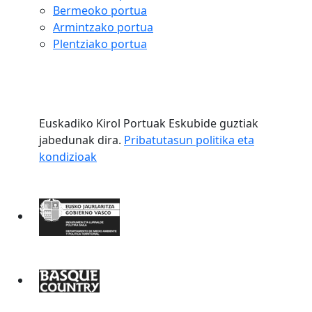
Bermeoko portua
Armintzako portua
Plentziako portua
Euskadiko Kirol Portuak Eskubide guztiak
jabedunak dira.
Pribatutasun politika eta
kondizioak