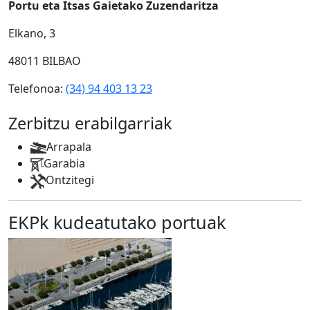
Portu eta Itsas Gaietako Zuzendaritza
Elkano, 3
48011 BILBAO
Telefonoa:
(34) 94 403 13 23
Zerbitzu erabilgarriak
Arrapala
Garabia
Ontzitegi
EKPk kudeatutako portuak