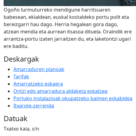
Ogoño lurmuturreko mendigune harritsuaren
babesean, ekialdean, euskal kostaldeko portu polit eta
bereizgarri hau dago. Herria hegalean gora dago,
atzean mendia eta aurrean itsasoa dituela. Oraindik ere
arrantza-portu izaten jarraitzen du, eta laketontzi ugari
ere baditu.
Deskargak
Amarraduren planoak
Tarifak
Amarratzeko eskaera
Ontzi edo amarradura aldaketa eskatzea
Portuko instalazioak okupatzeko baimen eskabidea
Itxarote-zerrenda
Datuak
Txatxo kaia, s/n