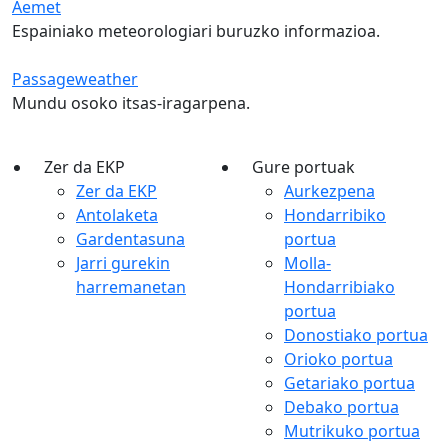
Aemet
Espainiako meteorologiari buruzko informazioa.
Passageweather
Mundu osoko itsas-iragarpena.
Zer da EKP
Gure portuak
Zer da EKP
Aurkezpena
Antolaketa
Hondarribiko
Gardentasuna
portua
Jarri gurekin
Molla-
harremanetan
Hondarribiako
portua
Donostiako portua
Orioko portua
Getariako portua
Debako portua
Mutrikuko portua