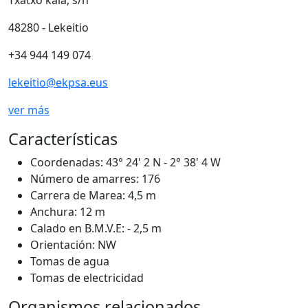
Txatxo kaia, s/n
48280 - Lekeitio
+34 944 149 074
lekeitio@ekpsa.eus
ver más
Características
Coordenadas:
43° 24' 2 N - 2° 38' 4 W
Número de amarres:
176
Carrera de Marea:
4,5 m
Anchura:
12 m
Calado en B.M.V.E:
- 2,5 m
Orientación:
NW
Tomas de agua
Tomas de electricidad
Organismos relacionados