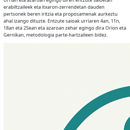
Urrian eta azaroan egingo diren entzute saioetan
erabiltzaileek eta itxaron-zerrendetan dauden
pertsonek beren iritzia eta proposamenak aurkeztu
ahal izango dituzte. Entzute saioak urriaren 4an, 11n,
18an eta 25ean eta azaroan zehar egingo dira Orion eta
Gernikan, metodologia parte-hartzaileen bidez.