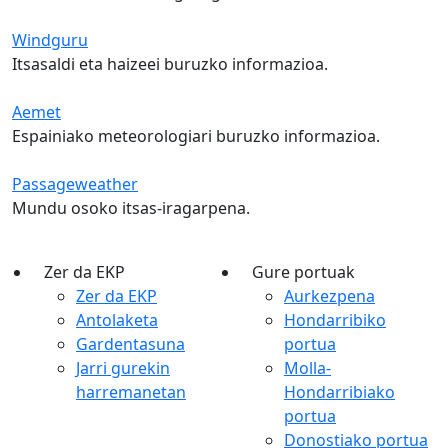
Windguru
Itsasaldi eta haizeei buruzko informazioa.
Aemet
Espainiako meteorologiari buruzko informazioa.
Passageweather
Mundu osoko itsas-iragarpena.
Zer da EKP
Gure portuak
Zer da EKP
Aurkezpena
Antolaketa
Hondarribiko
Gardentasuna
portua
Jarri gurekin
Molla-
harremanetan
Hondarribiako
portua
Donostiako portua