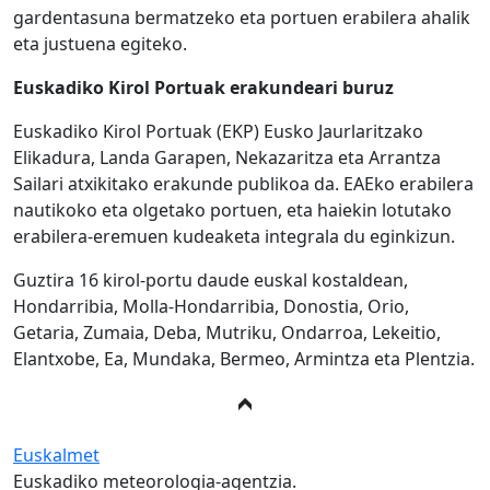
gardentasuna bermatzeko eta portuen erabilera ahalik
eta justuena egiteko.
Euskadiko Kirol Portuak erakundeari buruz
Euskadiko Kirol Portuak (EKP) Eusko Jaurlaritzako
Elikadura, Landa Garapen, Nekazaritza eta Arrantza
Sailari atxikitako erakunde publikoa da. EAEko erabilera
nautikoko eta olgetako portuen, eta haiekin lotutako
erabilera-eremuen kudeaketa integrala du eginkizun.
Guztira 16 kirol-portu daude euskal kostaldean,
Hondarribia, Molla-Hondarribia, Donostia, Orio,
Getaria, Zumaia, Deba, Mutriku, Ondarroa, Lekeitio,
Elantxobe, Ea, Mundaka, Bermeo, Armintza eta Plentzia.
Euskalmet
Euskadiko meteorologia-agentzia.