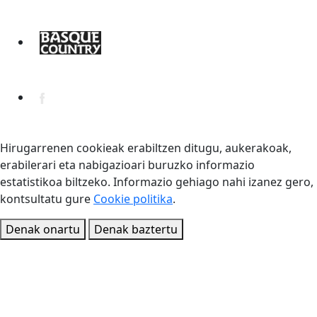
Hirugarrenen cookieak erabiltzen ditugu, aukerakoak,
erabilerari eta nabigazioari buruzko informazio
estatistikoa biltzeko. Informazio gehiago nahi izanez gero,
kontsultatu gure
Cookie politika
.
Denak onartu
Denak baztertu