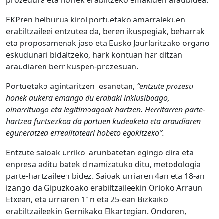
prozedura eta horiek erabiltzeko emakiden araubidea.
EKPren helburua
kirol portuetako amarralekuen
erabiltzaileei entzutea da, beren ikuspegiak, beharrak
eta proposamenak jaso eta Eusko Jaurlaritzako organo
eskudunari bidaltzeko, hark kontuan har ditzan
araudiaren berrikuspen-prozesuan.
Portuetako agintaritzen esanetan,
“entzute prozesu
honek aukera emango du erabaki inklusiboago,
oinarrituago eta legitimoagoak hartzen. Herritarren parte-
hartzea funtsezkoa da portuen kudeaketa eta araudiaren
eguneratzea errealitateari hobeto egokitzeko”.
Entzute saioak urriko larunbatetan egingo dira eta
enpresa aditu batek dinamizatuko ditu, metodologia
parte-hartzaileen bidez. Saioak urriaren 4an eta 18-an
izango da Gipuzkoako erabiltzaileekin Orioko Arraun
Etxean, eta urriaren 11n eta 25-ean Bizkaiko
erabiltzaileekin Gernikako Elkartegian. Ondoren,