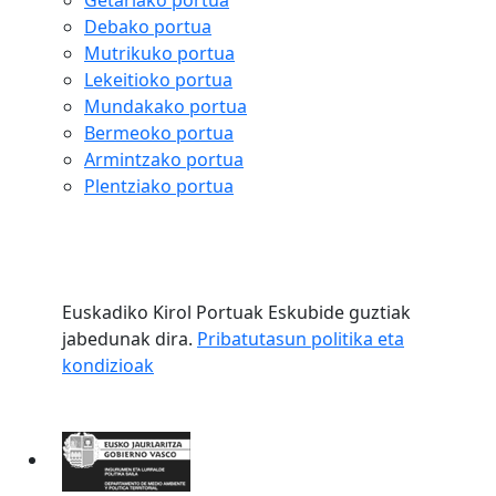
Getariako portua
Debako portua
Mutrikuko portua
Lekeitioko portua
Mundakako portua
Bermeoko portua
Armintzako portua
Plentziako portua
Euskadiko Kirol Portuak Eskubide guztiak
jabedunak dira.
Pribatutasun politika eta
kondizioak