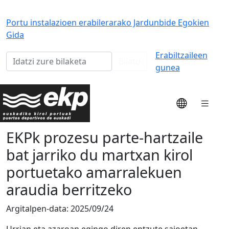
Portu instalazioen erabilerarako Jardunbide Egokien
Gida
Erabiltzaileen
Bilatu
gunea
EKPk prozesu parte-hartzaile
bat jarriko du martxan kirol
portuetako amarralekuen
araudia berritzeko
Argitalpen-data:
2025/09/24