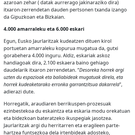
azaroan zehar ( datak aurrerago jakinaraziko dira)
itxaron-zerrendetan dauden pertsonen txanda izango
da Gipuzkoan eta Bizkaian.
4.000 amarraleku eta 6.000 eskari
Egun, Eusko Jaurlaritzak kudeatzen dituen kirol
portuetan amarraleku kopurua mugatua da, gutxi
gorabehera 4.000 inguru. Aldiz, eskariak askoz
handiagoak dira, 2.100 eskaera baino gehiago
daudelarik itxaron zerrendetan. “
Desoreka horrek argi
uzten du espazioak eta baliabideak mugatuak direla, eta
horrek kudeaketarako erronka garrantzitsua dakarrela
”,
adierazi dute.
Horregatik, araudiaren berrikuspen-prozesuak
ezinbestekoa du eskaintza eta eskaria modu orekatuan
eta bidezkoan bateratzeko ikuspegiak jasotzea.
Jaurlaritzak argi du herritarren eta eragileen parte-
hartzea funtsezkoa dela irtenbideak adosteko,