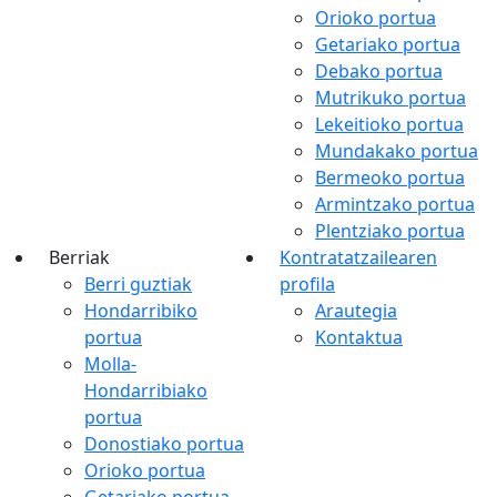
Orioko portua
Getariako portua
Debako portua
Mutrikuko portua
Lekeitioko portua
Mundakako portua
Bermeoko portua
Armintzako portua
Plentziako portua
Berriak
Kontratatzailearen
Berri guztiak
profila
Hondarribiko
Arautegia
portua
Kontaktua
Molla-
Hondarribiako
portua
Donostiako portua
Orioko portua