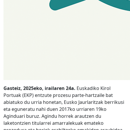
Gasteiz, 2025eko, irailaren 24a.
Euskadiko Kirol
Portuak (EKP) entzute prozesu parte-hartzaile bat
abiatuko du urria honetan, Eusko Jaurlaritzak berrikusi
eta eguneratu nahi duen 2017ko urriaren 19ko
Aginduari buruz. Agindu horrek arautzen du
laketontzien titularrei amarralekuak emateko