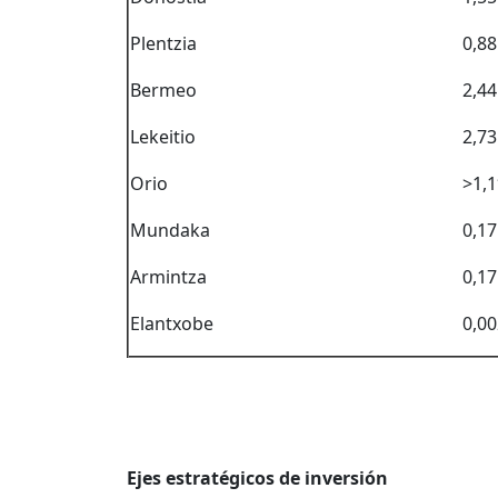
Plentzia
0,88
Bermeo
2,44
Lekeitio
2,73
Orio
>1,1
Mundaka
0,17
Armintza
0,17
Elantxobe
0,00
Ejes estratégicos de inversión