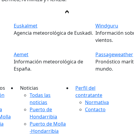
Euskalmet
Windguru
Agencia meteorológica de Euskadi.
Información sob
vientos.
Aemet
Passageweather
Información meteorológica de
Pronóstico marít
España.
mundo.
os
Noticias
Perfil del
ón
Todas las
contratante
noticias
Normativa
a
Puerto de
Contacto
Molla
Hondarribia
ia
Puerto de Molla
-Hondarribia