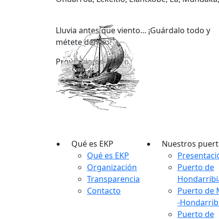
Lluvia antes que viento... ¡Guárdalo todo y
métete dentro!
Proverbio marinero
Qué es EKP
Nuestros puert
Qué es EKP
Presentaci
Organización
Puerto de
Transparencia
Hondarribi
Contacto
Puerto de 
-Hondarrib
Puerto de