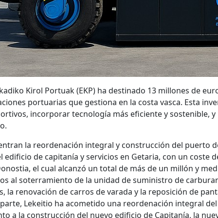
skadiko Kirol Portuak (EKP) ha destinado 13 millones de euro
aciones portuarias que gestiona en la costa vasca. Esta inv
rtivos, incorporar tecnología más eficiente y sostenible, y 
o.
ntran la reordenación integral y construcción del puerto d
edificio de capitanía y servicios en Getaria, con un coste d
 Donostia, el cual alcanzó un total de más de un millón y me
os al soterramiento de la unidad de suministro de carburan
s, la renovación de carros de varada y la reposición de pan
 parte, Lekeitio ha acometido una reordenación integral del
to a la construcción del nuevo edificio de Capitanía, la nu