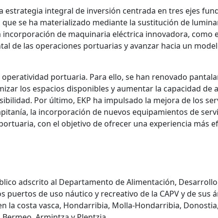
 estrategia integral de inversión centrada en tres ejes fund
que se ha materializado mediante la sustitución de luminari
 la incorporación de maquinaria eléctrica innovadora, como 
ntal de las operaciones portuarias y avanzar hacia un model
a operatividad portuaria. Para ello, se han renovado pantal
izar los espacios disponibles y aumentar la capacidad de 
sibilidad. Por último, EKP ha impulsado la mejora de los ser
apitanía, la incorporación de nuevos equipamientos de ser
n portuaria, con el objetivo de ofrecer una experiencia más 
blico adscrito al Departamento de Alimentación, Desarrollo 
los puertos de uso náutico y recreativo de la CAPV y de sus 
n la costa vasca, Hondarribia, Molla-Hondarribia, Donostia,
 Bermeo, Armintza y Plentzia.